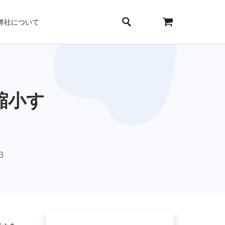
弊社について
縮小す
3