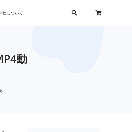
弊社について
P4動
26