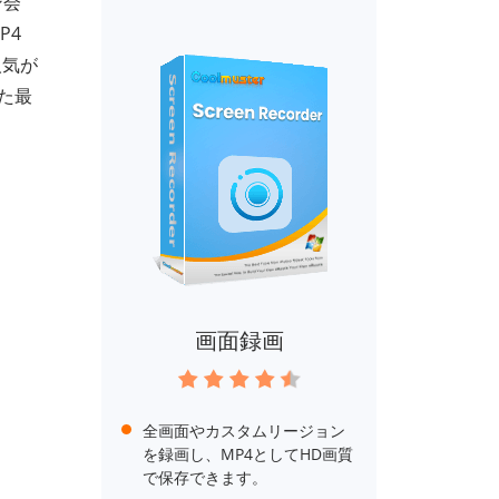
ン会
P4
人気が
た最
画面録画
全画面やカスタムリージョン
を録画し、MP4としてHD画質
で保存できます。