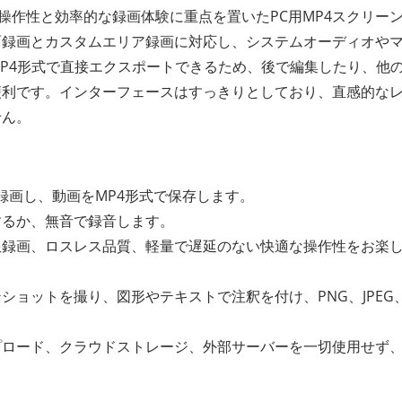
操作性と効率的な録画体験に重点を置いたPC用MP4スクリー
面録画とカスタムエリア録画に対応し、システムオーディオや
P4形式で直接エクスポートできるため、後で編集したり、他
便利です。インターフェースはすっきりとしており、直感的な
せん。
録画し、動画をMP4形式で保存します。
するか、無音で録音します。
限録画、ロスレス品質、軽量で遅延のない快適な操作性をお楽
ショットを撮り、図形やテキストで注釈を付け、PNG、JPEG
プロード、クラウドストレージ、外部サーバーを一切使用せず