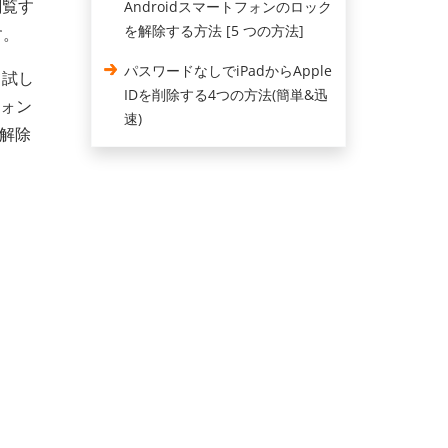
閲覧す
Androidスマートフォンのロック
を解除する方法 [5 つの方法]
す。
パスワードなしでiPadからApple
て試し
IDを削除する4つの方法(簡単&迅
フォン
速)
を解除