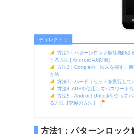
ディレクトリ
方法1：パターンロック解除機能を使
する方法 [ Android 4.0以前]
方法2：Googleの「端末を探す
方法
方法3：ハードリセットを実行してパ
方法4. ADBを使用してパスワード
方法5．Android Unlockを使
る方法【究極の方法】
方法1：パターンロック