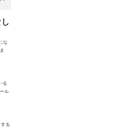
なし
にな
ま
いる
トール
クする