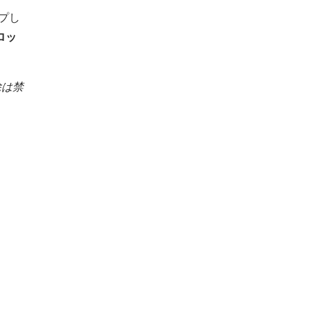
プし
のロッ
除は禁