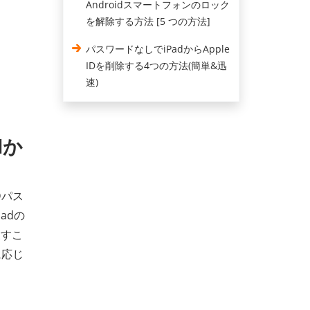
Androidスマートフォンのロック
を解除する方法 [5 つの方法]
パスワードなしでiPadからApple
IDを削除する4つの方法(簡単&迅
速)
dか
Dパス
adの
戻すこ
に応じ