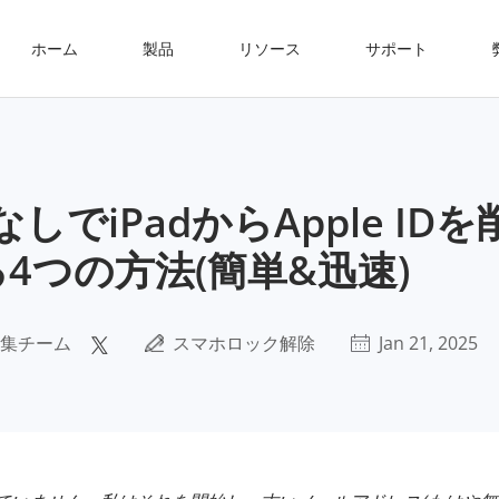
ホーム
製品
リソース
サポート
でiPadからApple ID
る4つの方法(簡単&迅速)
集チーム
スマホロック解除
Jan 21, 2025