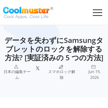
データを失わずにSamsungタ
ブレットのロックを解除する
方法? [実証済みの 5 つの方法]
日本の編集チー
スマホロック解
Jun 19,
ム
除
2026