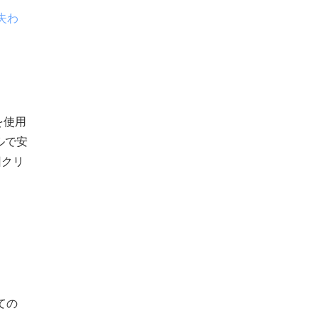
失わ
を使用
ルで安
回クリ
すべての