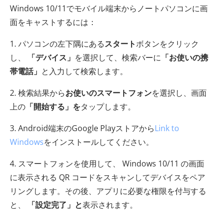
Windows 10/11でモバイル端末からノートパソコンに画
面をキャストするには：
1. パソコンの左下隅にある
スタート
ボタンをクリック
し、
「デバイス」
を選択して、検索バーに
「お使いの携
帯電話」
と入力して検索します。
2. 検索結果から
お使いのスマートフォン
を選択し、画面
上の
「開始する」を
タップします。
3. Android端末のGoogle Playストアから
Link to
Windows
をインストールしてください。
4. スマートフォンを使用して、 Windows 10/11 の画面
に表示される QR コードをスキャンしてデバイスをペア
リングします。その後、アプリに必要な権限を付与する
と、
「設定完了」と
表示されます。