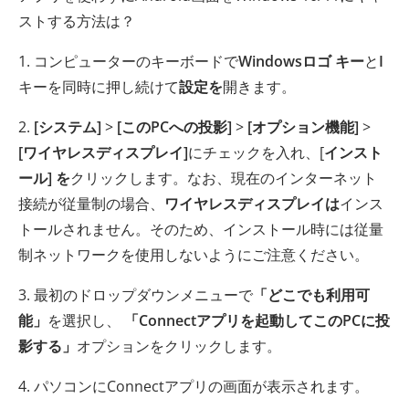
ストする方法は？
1. コンピューターのキーボードで
Windowsロゴ キー
と
I
キーを同時に押し続けて
設定を
開きます。
2.
[システム]
>
[このPCへの投影]
>
[オプション機能]
>
[ワイヤレスディスプレイ]
にチェックを入れ、[
インスト
ール] を
クリックします。なお、現在のインターネット
接続が従量制の場合、
ワイヤレスディスプレイは
インス
トールされません。そのため、インストール時には従量
制ネットワークを使用しないようにご注意ください。
3. 最初のドロップダウンメニューで
「どこでも利用可
能」
を選択し、
「Connectアプリを起動してこのPCに投
影する」
オプションをクリックします。
4. パソコンにConnectアプリの画面が表示されます。