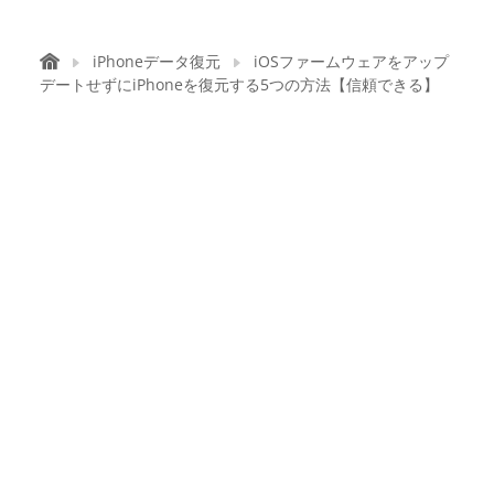
iPhoneデータ復元
iOSファームウェアをアップ
デートせずにiPhoneを復元する5つの方法【信頼できる】