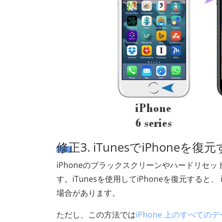
修正3. iTunesでiPhoneを復
iPhoneのブラックスクリーンやハードリ
す。iTunesを使用してiPhoneを復元する
場合があります。
ただし、この方法では
iPhone 上のすべての