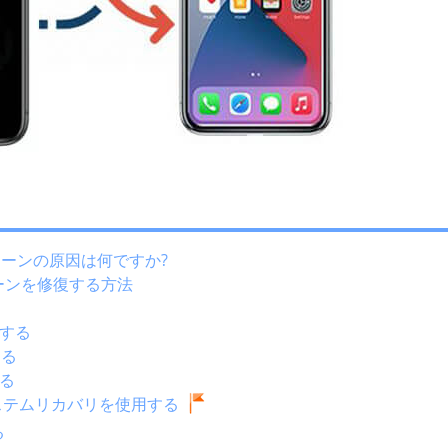
スクリーンの原因は何ですか?
リーンを修復する方法
動する
する
する
システムリカバリを使用する
る