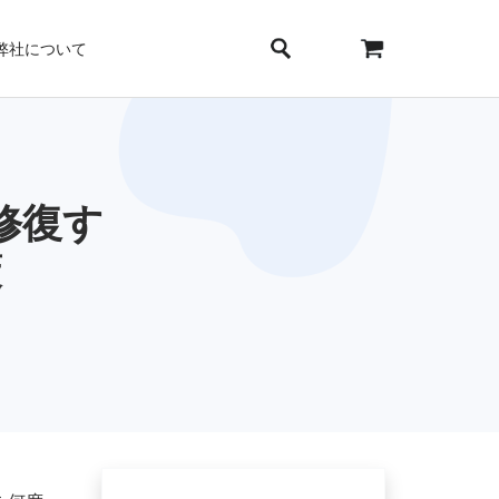
弊社について
を修復す
策