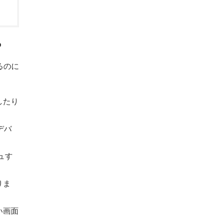
?
るのに
したり
デバ
ュす
りま
い画面