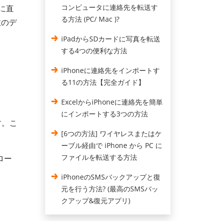
コンピュータに連絡先を転送す
スに直
る方法 (PC/ Mac )?
数のデ
iPadからSDカードに写真を転送
する4つの便利な方法
iPhoneに連絡先をインポートす
る1​​1の方法【完全ガイド】
ExcelからiPhoneに連絡先を簡単
にインポートする3つの方法
す。こ
[6つの方法] ワイヤレスまたはケ
ーブル経由で iPhone から PC に
ファイルを転送する方法
ロー
iPhoneのSMSバックアップと復
元を行う方法? (最高のSMSバッ
クアップ&復元アプリ)