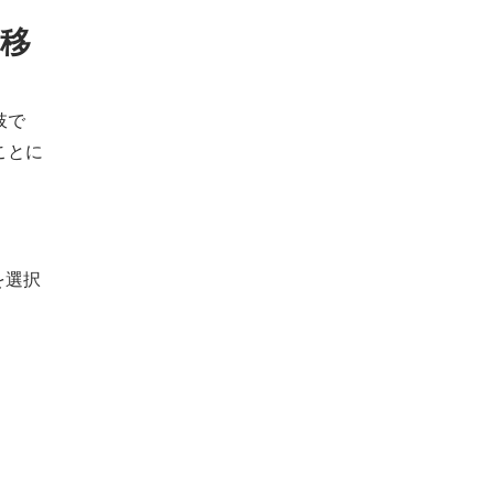
に移
肢で
ことに
を選択