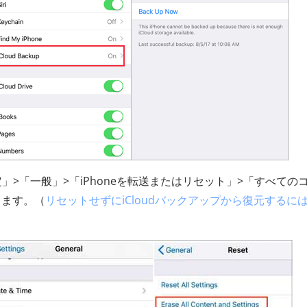
」>「一般」>「iPhoneを転送またはリセット」>「すべての
します。（
リセットせずにiCloudバックアップから復元するに