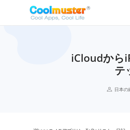
iCloudか
テ
日本の