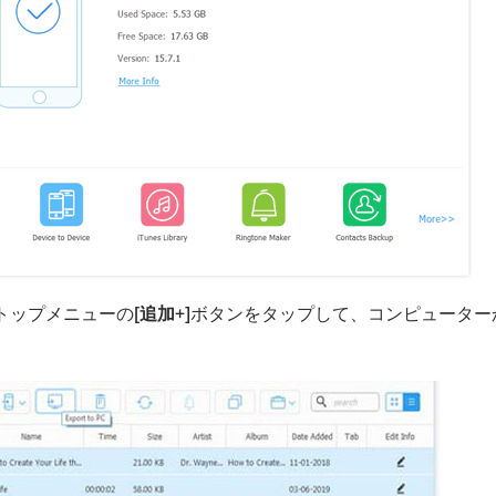
、トップメニューの
[追加
+
]
ボタンをタップして、コンピューター