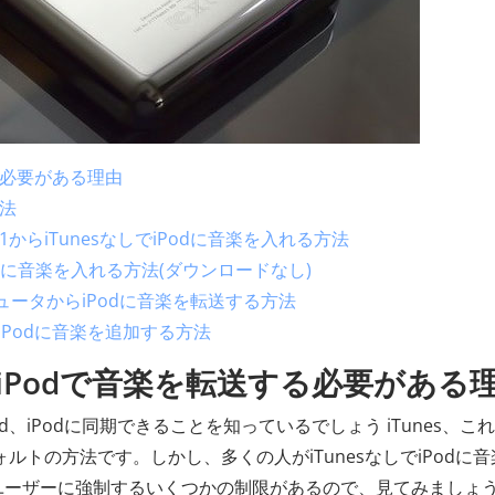
する必要がある理由
方法
11からiTunesなしでiPodに音楽を入れる方法
Podに音楽を入れる方法(ダウンロードなし)
ンピュータからiPodに音楽を転送する方法
でiPodに音楽を追加する方法
しでiPodで音楽を転送する必要がある
d、iPodに同期できることを知っているでしょう iTunes、こ
ォルトの方法です。しかし、多くの人がiTunesなしでiPodに
がユーザーに強制するいくつかの制限があるので、見てみましょう