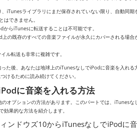
したり、iTunesライブラリにまだ保存されていない限り、自動同期
ことはできません。
iPodからiTunesに転送することは不可能です。
、iPod上の既存のすべての音楽ファイルが永久にカバーされる場合
ファイル転送も非常に複雑です。
った後、あなたは地球上のiTunesなしでiPodに音楽を入れる
見つけるために読み続けてください。
でiPodに音楽を入れる方法
る他のオプションの方法があります。このパートでは、iTunesな
単で効果的な方法を紹介します。
ウィンドウズ10からiTunesなしでiPodに