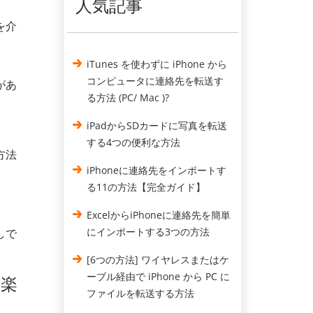
人気記事
を介
iTunes を使わずに iPhone から
コンピュータに連絡先を転送す
があ
る方法 (PC/ Mac )?
iPadからSDカードに写真を転送
する4つの便利な方法
方法
iPhoneに連絡先をインポートす
る1​​1の方法【完全ガイド】
ExcelからiPhoneに連絡先を簡単
にインポートする3つの方法
しで
[6つの方法] ワイヤレスまたはケ
ーブル経由で iPhone から PC に
音楽
ファイルを転送する方法