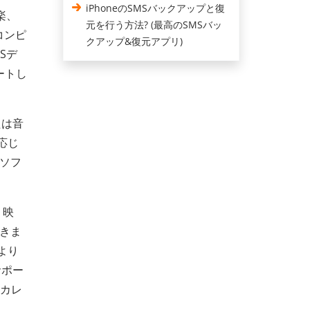
iPhoneのSMSバックアップと復
楽、
元を行う方法? (最高のSMSバッ
コンピ
クアップ&復元アプリ)
Sデ
ートし
たは音
応じ
ソフ
、映
きま
より
サポー
、カレ