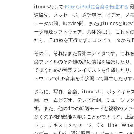
iTunesなしで
PCからiPodに音楽を転送する
最
連絡先、メッセージ、通話履歴、ビデオ、メモ、カレン
ュータの間、iDevice間、またはiTunesと
ータ転送ソフトウェア。具体的には、これを使用す
たり、iTunesを実行せずにコンピュータからiPho
その上、それはまた音楽エディタです。これ
楽ファイルのその他の詳細情報を編集したり、
て聴くための音楽プレイリストを作成したり
トウェアでiOS音楽を直接開いて再生したり
さらに、写真、音楽、iTunes U、ポッド
画、ホームビデオ、テレビ番組、ミュージック
す。また、他の4つの転送モードと複数のファ
多くの多機能機能を学ぶことができます。上
トし、テキストメッセージ、Kik、Line、Wha
ンダー、Safari、通話履歴もサポートしてい