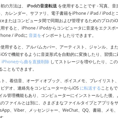
初の方法は、
iPodの音楽転送
を使用することです - 写真、音
ダー、サファリ、電子書籍をiPhone / iPad / iPodと
iDeviceまたはコンピュータ間で同期および管理するためのプロのiO
ると、iPhone / iPodからコンピュータに音楽をエクスポ
ne / iPodに
音楽を
インポートしたりできます。
を使用すると、アルバムカバー、アーティスト、ジャンル、ま
iOSで機能するように音楽形式を自動的に変換したり、習慣に
、
iPhoneから曲を直接削除
してストレージを増やしたり、この
することもできます。
キャスト、着信音、オーディオブック、ボイスメモ、プレイリスト
ビデオ、連絡先をコンピューターからiOS
に転送する
こともで
イル管理機能もあり、コンピューターにインストールした後、
記のファイルとは別に、さまざまなファイルタイプとアプリを
tsApp、Viber、メッセンジャー、WeChat、QQ、書籍、メモ
ます。