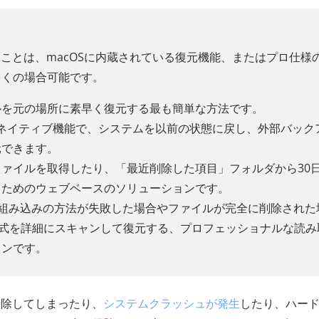
ることは、macOSに内蔵されている復元機能、またはプロ仕様
多くの場合可能です。
ルを元の場所に素早く復元する最も簡単な方法です。
macOSのネイティブ機能で、システムを以前の状態に戻し、外部バック
元できます。
たファイルを取得したり、「最近削除した項目」フォルダから30
るためのウェブベースのソリューションです。
ecovery：組み込みの方法が失敗した場合やファイルが完全に削除され
形式を詳細にスキャンして復元する、プロフェッショナルな読み
ョンです。
削除してしまったり、
システムクラッシュが発生
したり、ハー