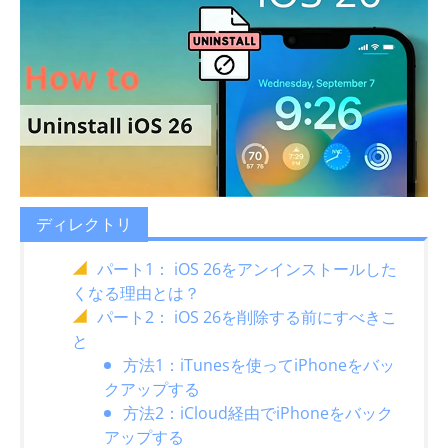
ディレクトリ
パート1： iOS 26をアンインストールした
くなる理由とは？
パート2： iOS 26を削除する前にすべきこ
と
方法1：iTunesを使ってiPhoneをバッ
クアップする
方法2：iCloud経由でiPhoneをバック
アップする