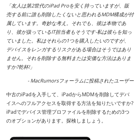
「友人は第2世代のiPad Proを安く持っていますが、販
売する前に誰も削除したくないと思われるMDM構成が付
属しています。奇妙な考え。それでも、彼は本物であ
り、彼が扱っているIT担当者もそうです-私は彼らを知っ
ていました。私はそれらの1つを購入したいのですが、
デバイスをレンガするリスクがある場合はそうではあり
ません。それを削除する無料または安価な方法はありま
すか?乾杯!」
- MacRumorsフォーラムに投稿されたユーザー
中古のiPadを入手して、iPadからMDMを削除してデバ
イスへのフルアクセスを取得する方法を知りたいですか?
iPadでデバイス管理プロファイルを削除するための3つ
のオプションがあります。探検しましょう。