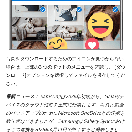
写真をダウンロードするためのアイコンが見つからない
場合は、上部の
3 つのドットのメニュー
を確認し、
[ダウ
ンロード]
オプションを選択してファイルを保存してくだ
さい。
最新ニュース：
Samsungは2026年初頭から、Galaxyデ
バイスのクラウド戦略を正式に転換します。写真と動画
のバックアップのためにMicrosoft OneDriveとの連携を
数年続けてきましたが、SamsungはGallery Syncにおけ
るこの連携を2026年4月11日で終了すると発表しまし