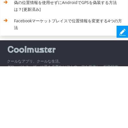
偽の位置情報を使用せずにAndroidでGPSを偽装する方法
は？[更新済み]
Facebookマーケットプレイスで位置情報を変更する4つの方
法
クールなアプリ、クールな生活。
グローバルユーザーに最も必要なソフトウェアを提供し、科学技術
で生活の質を向上させます。
会社
注目トピック
サポート