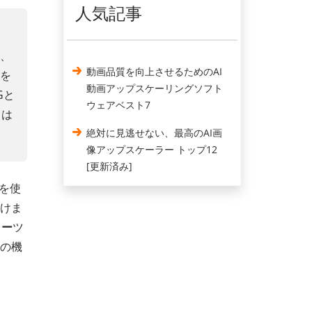
人気記事
化、
動画品質を向上させるためのAI
ルを
動画アップスケーリングソフト
Gと
ウェアベスト7
るは
絶対に見逃せない、最高のAI画
像アップスケーラー トップ12
[更新済み]
を使
いけま
ラー
ツ
その機