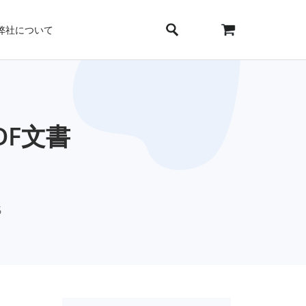
弊社について
F文書
6