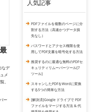
人気記事
PDFファイルを複数のページに分
割する方法（高速かつデータ損
失なし）
パスワードとアクセス権限を使
【最
用してPDF文書を暗号化する方法
推奨するのに最適な無料のPDFセ
力なデ
キュリティリムーバーツール[7
ツール]
キュメ
閲覧、
スキャンしたPDFをWordに変換
する5つの簡単な方法
ーバー
[解決済]Google ドライブで PDF
ファイルをマージする方法 & 代
替手段を使用する