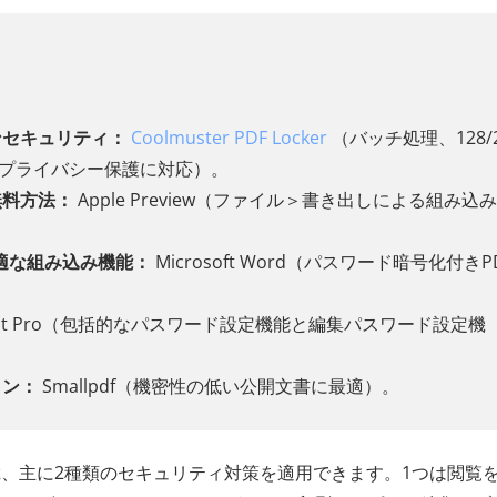
ンセキュリティ：
Coolmuster PDF Locker
（バッチ処理、128/2
ンプライバシー保護に対応）。
無料方法：
Apple Preview（ファイル＞書き出しによる組み込
最適な組み込み機能：
Microsoft Word（パスワード暗号化付きP
robat Pro（包括的なパスワード設定機能と編集パスワード設定機
ョン：
Smallpdf（機密性の低い公開文書に最適）。
は
、主に2種類のセキュリティ対策を適用できます。1つは閲覧