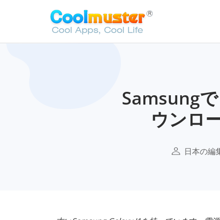
Samsungで「
ウンロ
日本の編