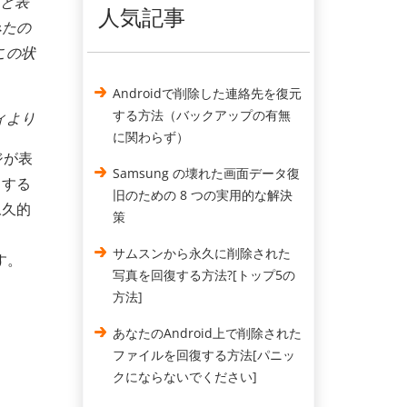
」と表
人気記事
みたの
この状
Androidで削除した連絡先を復元
する方法（バックアップの有無
ティより
に関わらず）
ジが表
Samsung の壊れた画面データ復
りする
旧のための 8 つの実用的な解決
永久的
策
サムスンから永久に削除された
す。
写真を回復する方法?[トップ5の
方法]
あなたのAndroid上で削除された
ファイルを回復する方法[パニッ
クにならないでください]