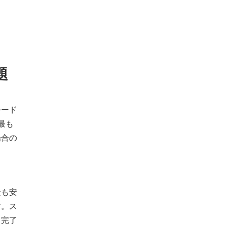
題
モード
最も
場合の
最も安
す。ス
て完了