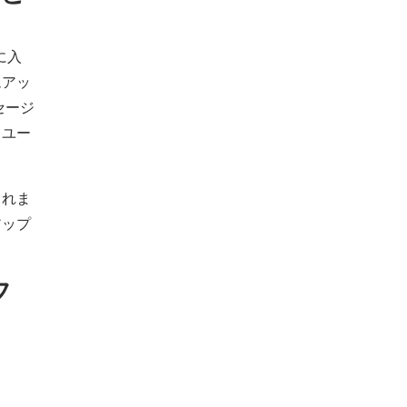
に入
ムアッ
セージ
うユー
されま
アップ
フ