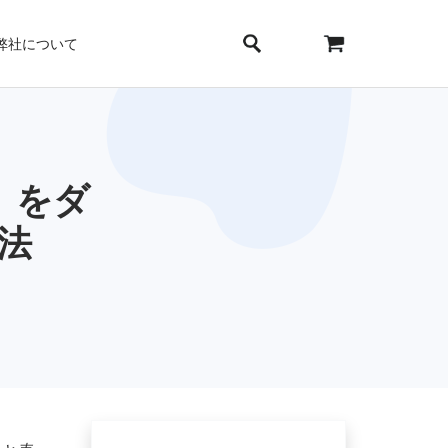
弊社について
et」をダ
法