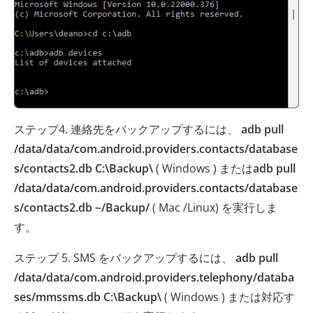
ステップ4. 連絡先をバックアップするには、
adb pull
/data/data/com.android.providers.contacts/database
s/contacts2.db C:\Backup\
( Windows ) または
adb pull
/data/data/com.android.providers.contacts/database
s/contacts2.db ~/Backup/
( Mac /Linux) を実行しま
す。
ステップ 5. SMS をバックアップするには、
adb pull
/data/data/com.android.providers.telephony/databa
ses/mmssms.db C:\Backup\
( Windows ) または対応す