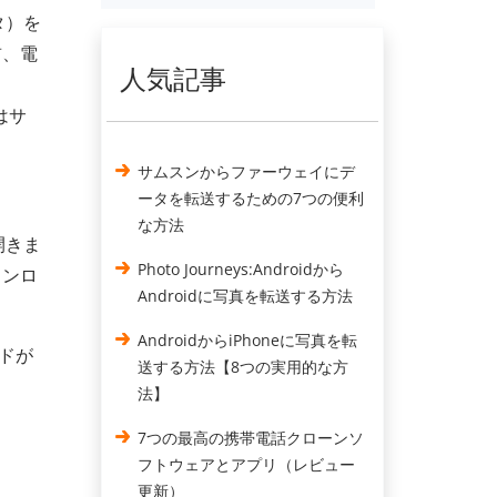
タ）を
前、電
人気記事
、
はサ
サムスンからファーウェイにデ
ータを転送するための7つの便利
な方法
開きま
Photo Journeys:Androidから
ウンロ
Androidに写真を転送する方法
AndroidからiPhoneに写真を転
ードが
送する方法【8つの実用的な方
法】
7つの最高の携帯電話クローンソ
フトウェアとアプリ（レビュー
更新）