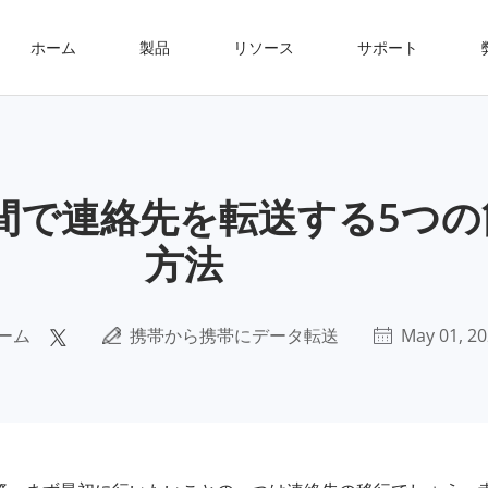
ホーム
製品
リソース
サポート
端末間で連絡先を転送する5つ
方法
ーム
携帯から携帯にデータ転送
May 01, 2