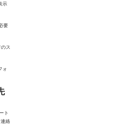
表示
必要
方のス
フォ
先
マート
な連絡