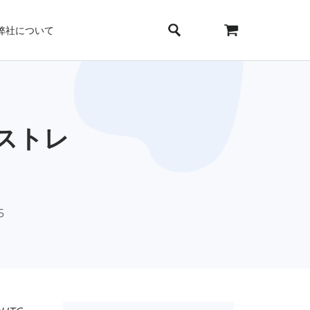
弊社について
てストレ
5