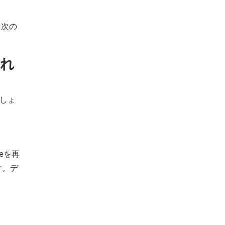
。次の
すれ
ましょ
eを再
す。デ