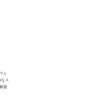
ウェ
当なス
解放