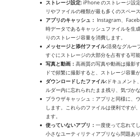
ストレージ設定:
iPhone のストレー
リやファイルの種類が最も多くのスペー
アプリのキャッシュ：
Instagram、F
時データであるキャッシュファイルを生
りのストレージ容量を消費します。
メッセージと添付ファイル:
活発なグループ
すぐにストレージの大部分を占有する可
写真と動画：
高画質の写真や動画は撮影
ドで頻繁に撮影すると、ストレージ容量
ダウンロードしたファイル:
ドキュメント
ルダー内に忘れられたまま残り、気づか
ブラウザキャッシュ：アプリと同様に、
します。これらのファイルは便利ですが
ます。
使っていないアプリ：
一度使って忘れて
小さなユーティリティアプリなら問題あり