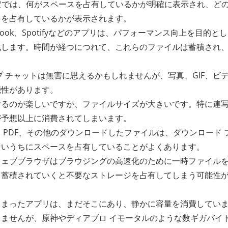
ジ設定では、何がスペースを占有しているかが明確に表示され、ど
スを占有しているかが表示されます。
acebook、Spotifyなどのアプリは、パフォーマンス向上を目的と
成します。時間が経つにつれて、これらのファイルは蓄積され
 チャットは無害に思えるかもしれませんが、写真、GIF、ビ
能性があります。
するのが楽しいですが、ファイルサイズが大きいです。特に連
が予想以上に消費されてしまいます。
、PDF、その他のダウンロードしたファイルは、ダウンロード 
ないうちにスペースを占有していることがよくあります。
ウェブブラウザはブラウジングの高速化のために一時ファイル
、蓄積されていくと不要なストレージを占有してしまう可能性
しまったアプリは、まだそこにあり、静かに容量を消費してい
ませんが、原神やディアブロ イモータルのような数ギガバイ