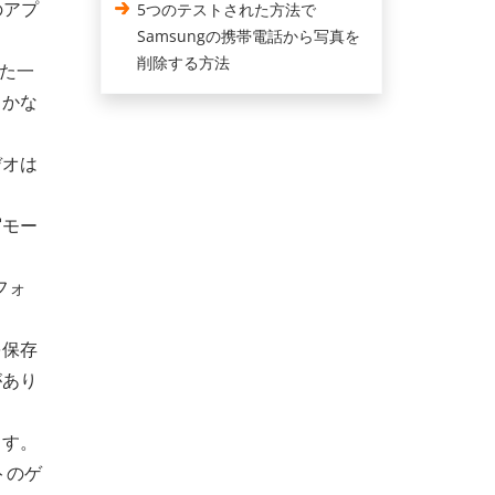
のアプ
5つのテストされた方法で
Samsungの携帯電話から写真を
削除する方法
した一
、かな
デオは
写モー
フォ
を保存
があり
ます。
トのゲ