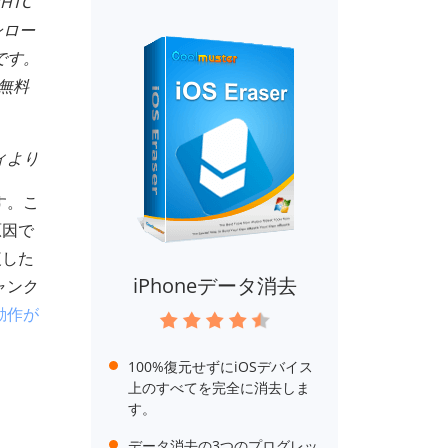
HTC
ンロー
です。
無料
ティより
す。こ
原因で
複した
iPhoneデータ消去
ャンク
動作が
100%復元せずにiOSデバイス
上のすべてを完全に消去しま
す。
データ消去の3つのプログレッ